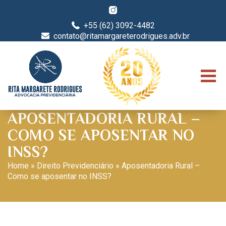
+55 (62) 3092-4482
contato@ritamargareterodrigues.adv.br
APOSENTADORIA RURAL –
COMO SE APOSENTAR NO
INSS?
Home
»
Direito Previdenciário
»
Aposentadoria Rural –
Como se aposentar no INSS?